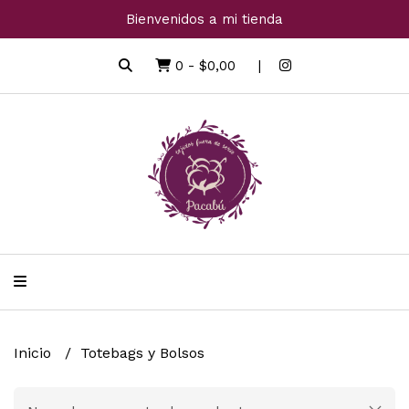
Bienvenidos a mi tienda
0
-
$0,00
Inicio
Totebags y Bolsos